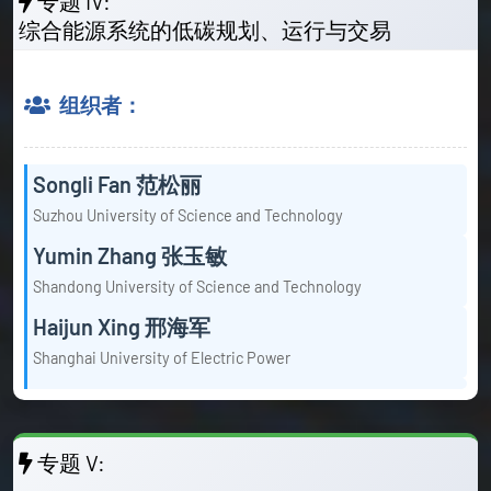
专题 IV:
综合能源系统的低碳规划、运行与交易
组织者：
Songli Fan 范松丽
Suzhou University of Science and Technology
Yumin Zhang 张玉敏
Shandong University of Science and Technology
Haijun Xing 邢海军
Shanghai University of Electric Power
专题 V: