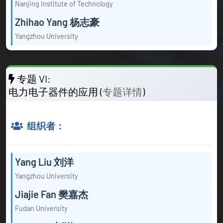
Nanjing Institute of Technology
Zhihao Yang 杨志豪
Yangzhou University
专题 VI:
电力电子器件的应用 (
专题详情
)
组织者：
Yang Liu 刘洋
Yangzhou University
Jiajie Fan 樊嘉杰
Fudan University