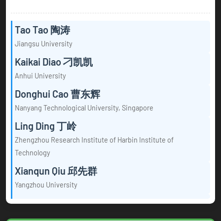
Tao Tao 陶涛
Jiangsu University
Kaikai Diao 刁凯凯
Anhui University
Donghui Cao 曹东辉
Nanyang Technological University, Singapore
Ling Ding 丁岭
Zhengzhou Research Institute of Harbin Institute of
Technology
Xianqun Qiu 邱先群
Yangzhou University