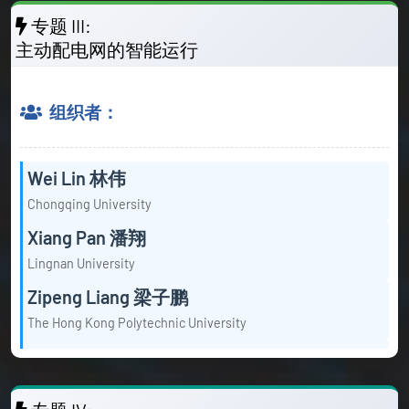
专题 III:
主动配电网的智能运行
组织者：
Wei Lin 林伟
Chongqing University
Xiang Pan 潘翔
Lingnan University
Zipeng Liang 梁子鹏
The Hong Kong Polytechnic University