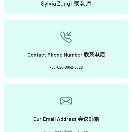
Sylvia Zong | 宗老师
Contact Phone Number 联系电话
+86-028-8652-8629
Our Email Address 会议邮箱
ceege-conf@outlook.com