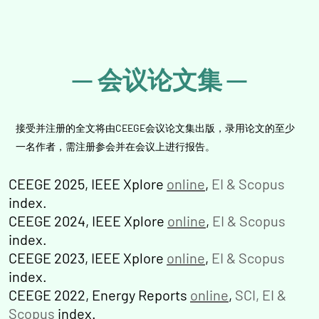
CEEGE 2024 IEEE Conference Proceedings (ISBN:
979-8-3503-5062-3) online:
https://ieeexplore.ieee.org/xpl/conhome/10743177/procee
会议论文集
CEEGE 2024 was successfully held in Los Angeles,
click
USA from June 28-July 1, 2024. (
)
CEEGE 2024 was included in IEEE Conference List:
接受并注册的全文将由CEEGE会议论文集出版，录用论文的至少
https://conferences.ieee.org/conferences_events/confere
一名作者，需注册参会并在会议上进行报告。
CEEGE 2023 IEEE Conference Proceedings (ISBN:
CEEGE 2025, IEEE Xplore
979-8-3503-1266-9) online:
online
,
EI & Scopus
index.
https://ieeexplore.ieee.org/xpl/conhome/10246449/proce
CEEGE 2024, IEEE Xplore
online
,
EI & Scopus
and indexed by Ei Compendex & Scopus.
index.
CEEGE 2024 was successfully hosted by University
CEEGE 2023, IEEE Xplore
online
,
EI & Scopus
click
of Ager, Norway during 6-9 June, 2023. (
)
index.
CEEGE 2022, Energy Reports
online
,
SCI, EI &
Scopus
index.