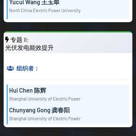
Yucui Wang 王玉翠
North China Electric Power University
专题 II:
光伏发电能效提升
组织者：
Hui Chen 陈辉
Shanghai University of Electric Power
Chunyang Gong 龚春阳
Shanghai University of Electric Power