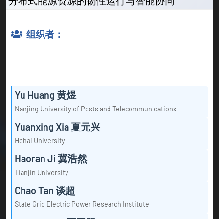
分布式能源资源的韧性运行与智能协同
组织者：
Yu Huang 黄煜
Nanjing University of Posts and Telecommunications
Yuanxing Xia 夏元兴
Hohai University
Haoran Ji 冀浩然
Tianjin University
Chao Tan 谈超
State Grid Electric Power Research Institute